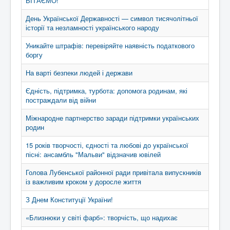
ВІТАЄМО!
День Української Державності — символ тисячолітньої
історії та незламності українського народу
Уникайте штрафів: перевіряйте наявність податкового
боргу
На варті безпеки людей і держави
Єдність, підтримка, турбота: допомога родинам, які
постраждали від війни
Міжнародне партнерство заради підтримки українських
родин
15 років творчості, єдності та любові до української
пісні: ансамбль "Мальви" відзначив ювілей
Голова Лубенської районної ради привітала випускників
із важливим кроком у доросле життя
З Днем Конституції України!
«Близнюки у світі фарб»: творчість, що надихає