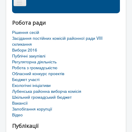
Головна сторінка
Робота ради
Районна рада
Рішення сесій
Мапа сайту
Засідання постійних комісій районної ради VIII
скликання
Контакти
Вибори 2016
Публічні закупівлі
Територіальні громади Лубенського району
Регуляторна діяльність
Робота з громадськістю
Обласний конкурс проектів
Бюджет участі
Екологічні ініціативи
Лубенська районна виборча комісія
Шкільний громадський бюджет
Вакансії
Запобігання корупції
Відео
Публікації