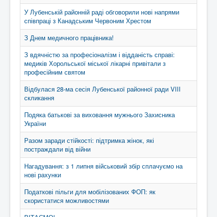
У Лубенській районній раді обговорили нові напрями
співпраці з Канадським Червоним Хрестом
З Днем медичного працівника!
З вдячністю за професіоналізм і відданість справі:
медиків Хорольської міської лікарні привітали з
професійним святом
Відбулася 28-ма сесія Лубенської районної ради VIII
скликання
Подяка батькові за виховання мужнього Захисника
України
Разом заради стійкості: підтримка жінок, які
постраждали від війни
Нагадування: з 1 липня військовий збір сплачуємо на
нові рахунки
Податкові пільги для мобілізованих ФОП: як
скористатися можливостями