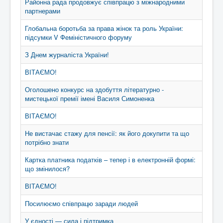
Районна рада продовжує співпрацю з міжнародними
партнерами
Глобальна боротьба за права жінок та роль України:
підсумки V Феміністичного форуму
З Днем журналіста України!
ВІТАЄМО!
Оголошено конкурс на здобуття літературно -
мистецької премії імені Василя Симоненка
ВІТАЄМО!
Не вистачає стажу для пенсії: як його докупити та що
потрібно знати
Картка платника податків – тепер і в електронній формі:
що змінилося?
ВІТАЄМО!
Посилюємо співпрацю заради людей
У єдності — сила і підтримка