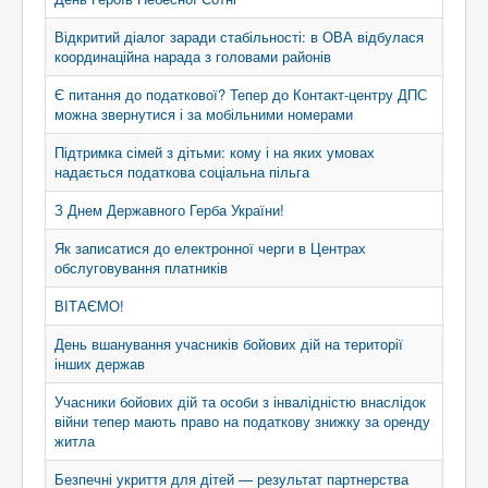
Відкритий діалог заради стабільності: в ОВА відбулася
координаційна нарада з головами районів
Є питання до податкової? Тепер до Контакт-центру ДПС
можна звернутися і за мобільними номерами
Підтримка сімей з дітьми: кому і на яких умовах
надається податкова соціальна пільга
З Днем Державного Герба України!
Як записатися до електронної черги в Центрах
обслуговування платників
ВІТАЄМО!
День вшанування учасників бойових дій на території
інших держав
Учасники бойових дій та особи з інвалідністю внаслідок
війни тепер мають право на податкову знижку за оренду
житла
Безпечні укриття для дітей — результат партнерства