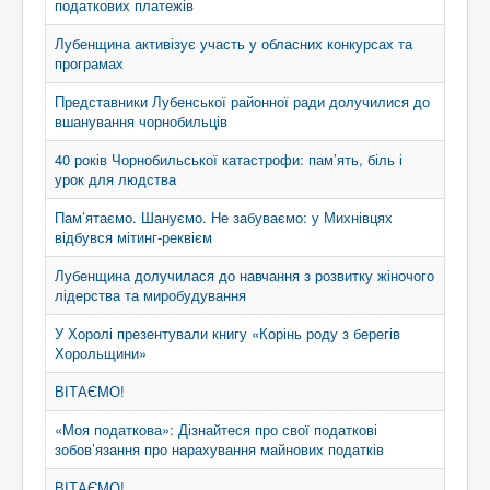
податкових платежів
Лубенщина активізує участь у обласних конкурсах та
програмах
Представники Лубенської районної ради долучилися до
вшанування чорнобильців
40 років Чорнобильської катастрофи: пам’ять, біль і
урок для людства
Пам’ятаємо. Шануємо. Не забуваємо: у Михнівцях
відбувся мітинг-реквієм
Лубенщина долучилася до навчання з розвитку жіночого
лідерства та миробудування
У Хоролі презентували книгу «Корінь роду з берегів
Хорольщини»
ВІТАЄМО!
«Моя податкова»: Дізнайтеся про свої податкові
зобов’язання про нарахування майнових податків
ВІТАЄМО!