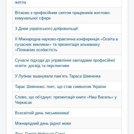
житла
Вітаємо з професійним святом працівників житлово-
комунальної сфери
З Днем українського добровольця!
ІІ Міжнародна науково-практична конференція «Освіта в
сучасних викликах» та презентація альманаху
«Плекаємо особистість
Сучасні підходи до управління закладами професійної
освіти: досвід та перспективи
У Лубнах вшанували пам’ять Тараса Шевченка
Тарас Шевченко: поет, що став символом України
Слово, що об’єднує: презентація книги «Наш Василь» у
Черкасах
Всесвітній день письменника!
Міжнародний день рідної мови
День Героїв Небесної Сотні