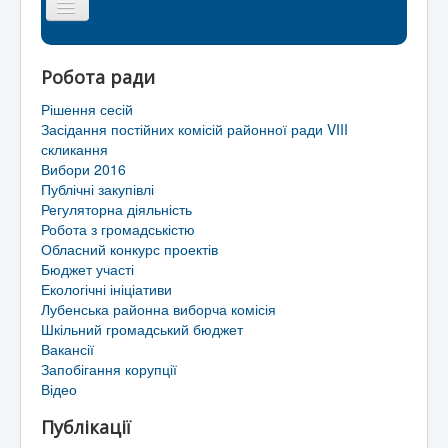
Головна сторінка
Робота ради
Районна рада
Рішення сесій
Мапа сайту
Засідання постійних комісій районної ради VIII
скликання
Контакти
Вибори 2016
Публічні закупівлі
Територіальні громади Лубенського району
Регуляторна діяльність
Робота з громадськістю
Обласний конкурс проектів
Бюджет участі
Екологічні ініціативи
Лубенська районна виборча комісія
Шкільний громадський бюджет
Вакансії
Запобігання корупції
Відео
Публікації