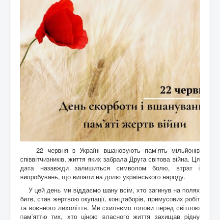
22 червня в Україні вшановують пам’ять мільйонів
співвітчизників, життя яких забрала Друга світова війна. Ця
дата назавжди залишиться символом болю, втрат і
випробувань, що випали на долю українського народу.
У цей день ми віддаємо шану всім, хто загинув на полях
битв, став жертвою окупації, концтаборів, примусових робіт
та воєнного лихоліття. Ми схиляємо голови перед світлою
пам’яттю тих, хто ціною власного життя захищав рідну