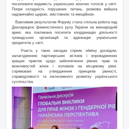
посилювати видимість українських жіночих голосів у світі.
Попри складність порушених питань, розмова вийшла
надзвичайно щирою, змістовною та емоційною.
Важливим результатом Форуму стала спільна робота над
Декларацією феміністичного руху України на міжнародній
арені, яка покликана посилити координацію діяльності
громадських організацій та адвокацію українських
пріоритетів у світі.
Участь у таких заходах сприяє обміну досвідом,
налагодженню партнерських зв’язків і впровадженню
кращих практик щодо забезпечення рівних прав та
можливостей жінок і чоловіків на місцевому рівні.
спрямовані на утвердження принципів рівності,
справедливості та інклюзивного розвитку українського
суспільства.