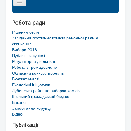
Головна сторінка
Робота ради
Районна рада
Рішення сесій
Мапа сайту
Засідання постійних комісій районної ради VIII
скликання
Контакти
Вибори 2016
Публічні закупівлі
Територіальні громади Лубенського району
Регуляторна діяльність
Робота з громадськістю
Обласний конкурс проектів
Бюджет участі
Екологічні ініціативи
Лубенська районна виборча комісія
Шкільний громадський бюджет
Вакансії
Запобігання корупції
Відео
Публікації