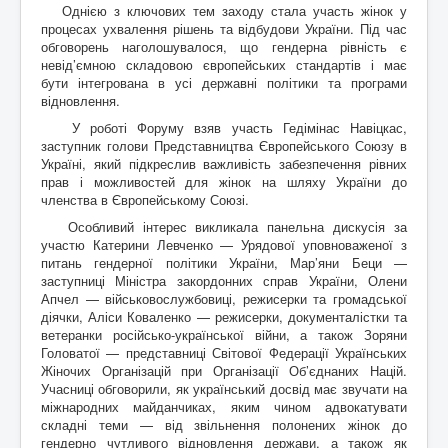
Однією з ключових тем заходу стала участь жінок у
процесах ухвалення рішень та відбудови України. Під час
обговорень наголошувалося, що гендерна рівність є
невід’ємною складовою європейських стандартів і має
бути інтегрована в усі державні політики та програми
відновлення.
У роботі Форуму взяв участь Гедімінас Навіцкас,
заступник голови Представництва Європейського Союзу в
Україні, який підкреслив важливість забезпечення рівних
прав і можливостей для жінок на шляху України до
членства в Європейському Союзі.
Особливий інтерес викликала панельна дискусія за
участю Катерини Левченко — Урядової уповноваженої з
питань гендерної політики України, Мар’яни Беци —
заступниці Міністра закордонних справ України, Олени
Апчел — військовослужбовиці, режисерки та громадської
діячки, Аліси Коваленко — режисерки, документалістки та
ветеранки російсько-української війни, а також Зоряни
Головатої — представниці Світової Федерації Українських
Жіночих Організацій при Організації Об’єднаних Націй.
Учасниці обговорили, як український досвід має звучати на
міжнародних майданчиках, яким чином адвокатувати
складні теми — від звільнення полонених жінок до
гендерно чутливого відновлення держави, а також як