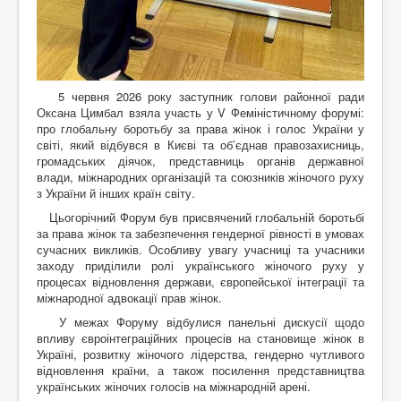
5 червня 2026 року заступник голови районної ради
Оксана Цимбал взяла участь у V Феміністичному форумі:
про глобальну боротьбу за права жінок і голос України у
світі, який відбувся в Києві та об’єднав правозахисниць,
громадських діячок, представниць органів державної
влади, міжнародних організацій та союзників жіночого руху
з України й інших країн світу.
Цьогорічний Форум був присвячений глобальній боротьбі
за права жінок та забезпечення гендерної рівності в умовах
сучасних викликів. Особливу увагу учасниці та учасники
заходу приділили ролі українського жіночого руху у
процесах відновлення держави, європейської інтеграції та
міжнародної адвокації прав жінок.
У межах Форуму відбулися панельні дискусії щодо
впливу євроінтеграційних процесів на становище жінок в
Україні, розвитку жіночого лідерства, гендерно чутливого
відновлення країни, а також посилення представництва
українських жіночих голосів на міжнародній арені.