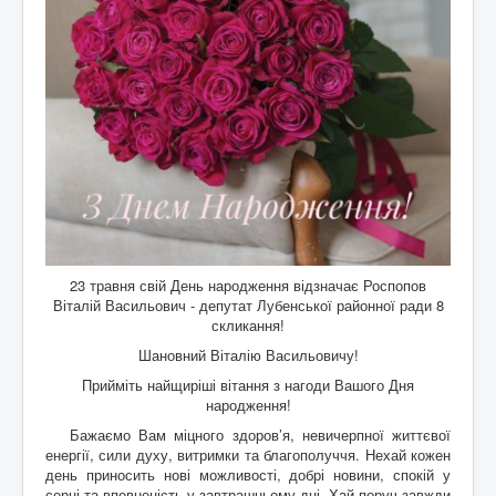
23 травня свій День народження відзначає Роспопов
Віталій Васильович - депутат Лубенської районної ради 8
скликання!
Шановний Віталію Васильовичу!
Прийміть найщиріші вітання з нагоди Вашого Дня
народження!
Бажаємо Вам міцного здоров’я, невичерпної життєвої
енергії, сили духу, витримки та благополуччя. Нехай кожен
день приносить нові можливості, добрі новини, спокій у
серці та впевненість у завтрашньому дні. Хай поруч завжди