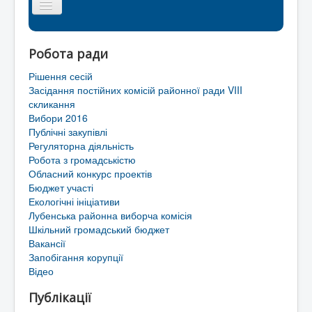
Головна сторінка
Робота ради
Районна рада
Рішення сесій
Мапа сайту
Засідання постійних комісій районної ради VIII
скликання
Контакти
Вибори 2016
Публічні закупівлі
Територіальні громади Лубенського району
Регуляторна діяльність
Робота з громадськістю
Обласний конкурс проектів
Бюджет участі
Екологічні ініціативи
Лубенська районна виборча комісія
Шкільний громадський бюджет
Вакансії
Запобігання корупції
Відео
Публікації