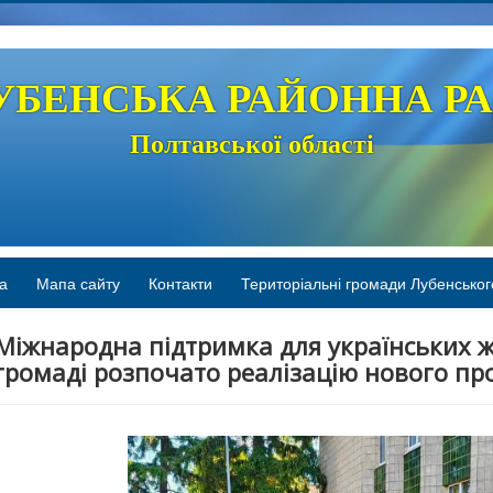
УБЕНСЬКА РАЙОННА Р
Полтавської області
а
Мапа сайту
Контакти
Територіальні громади Лубенськог
Міжнародна підтримка для українських жі
громаді розпочато реалізацію нового пр