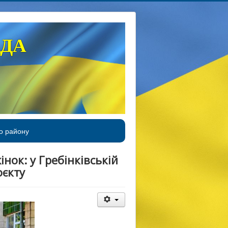
АДА
о району
нок: у Гребінківській
оєкту