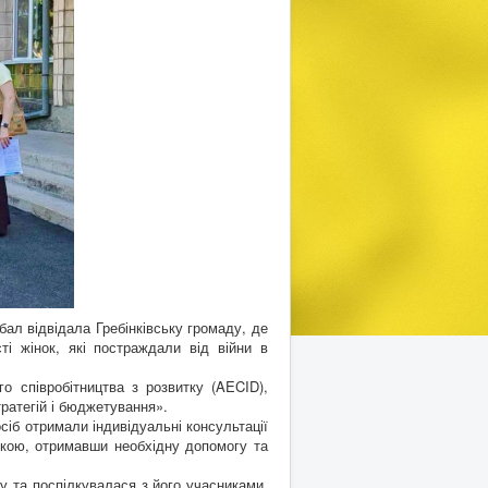
ал відвідала Гребінківську громаду, де
ті жінок, які постраждали від війни в
 співробітництва з розвитку (AECID),
ратегій і бюджетування».
іб отримали індивідуальні консультації
кою, отримавши необхідну допомогу та
 та поспілкувалася з його учасниками.