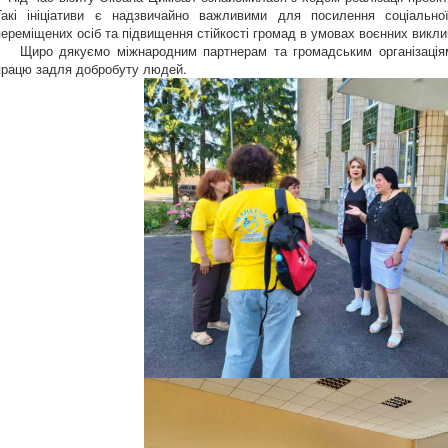
Такі ініціативи є надзвичайно важливими для посилення соціальної
переміщених осіб та підвищення стійкості громад в умовах воєнних виклик
Щиро дякуємо міжнародним партнерам та громадським організаціям з
працю задля добробуту людей.