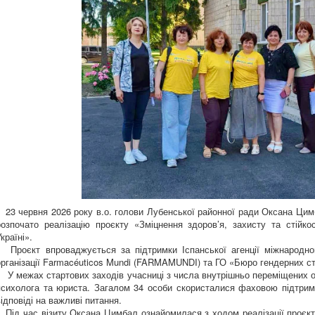
23 червня 2026 року в.о. голови Лубенської районної ради Оксана Цимб
розпочато реалізацію проєкту «Зміцнення здоров’я, захисту та стійкос
країні».
Проєкт впроваджується за підтримки Іспанської агенції міжнародного
організації Farmacéuticos Mundi (FARMAMUNDI) та ГО «Бюро гендерних ст
У межах стартових заходів учасниці з числа внутрішньо переміщених ос
психолога та юриста. Загалом 34 особи скористалися фаховою підтрим
відповіді на важливі питання.
Під час візиту Оксана Цимбал ознайомилася з ходом реалізації проєкту