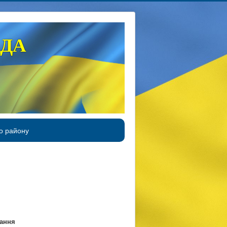
АДА
о району
кання