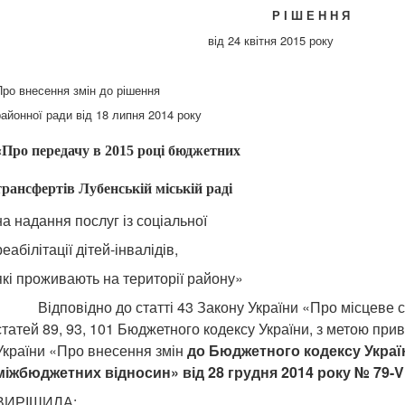
Р І Ш Е Н Н Я
від 24 квітня 2015 року
Про внесення змін до рішення
районної ради від 18 липня 2014 року
«Про передачу в 2015 році бюджетних
трансфертів Лубенській міській раді
на надання послуг із соціальної
реабілітації дітей-інвалідів,
які проживають на території району»
Відповідно до статті 43 Закону України «Про місцеве 
статей 89, 93, 101 Бюджетного кодексу України, з метою прив
України «Про внесення змін
до Бюджетного кодексу Укра
міжбюджетних відносин» від 28 грудня 2014 року № 79-VI
ВИРІШИЛА: