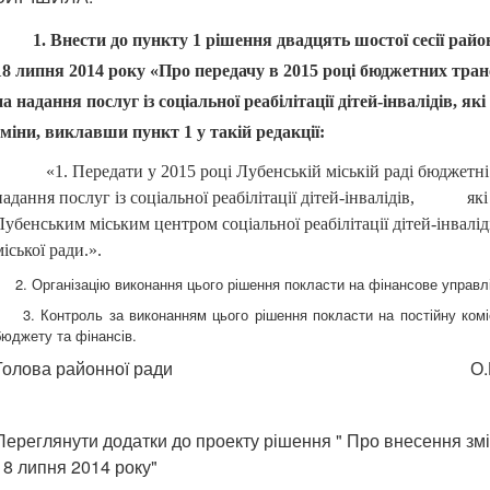
1. Внести до пункту 1 рішення двадцять шостої сесії рай
18 липня 2014 року «Про передачу в 2015 році бюджетних тран
на надання послуг із соціальної реабілітації дітей-інвалідів, 
зміни, виклавши пункт 1 у такій редакції:
«1. Передати у 2015 році Лубенській міській раді бюджетні
надання послуг із соціальної реабілітації дітей-інвалідів, які
Лубенським міським центром соціальної реабілітації дітей-інвалі
міської ради.».
2. Організацію виконання цього рішення покласти на фінансове управлін
3. Контроль за виконанням цього рішення покласти на постійну коміс
бюджету та фінансів.
Голова районної ради
О.В. Тем
Переглянути додатки до проекту рішення " Про внесення змі
18 липня 2014 року"