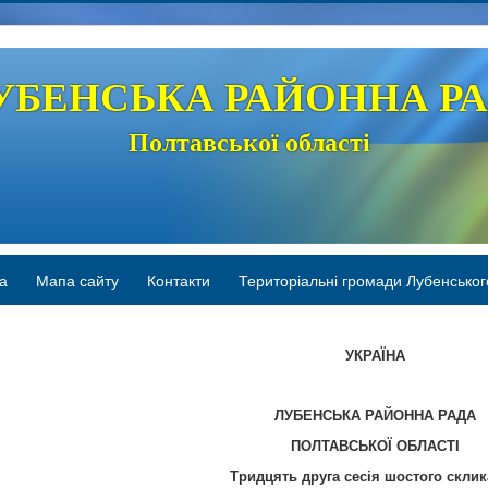
УБЕНСЬКА РАЙОННА Р
Полтавської області
а
Мапа сайту
Контакти
Територіальні громади Лубенськог
УКРАЇНА
ЛУБЕНСЬКА РАЙОННА РАДА
ПОЛТАВСЬКОЇ ОБЛАСТІ
Тридцять друга сесія шостого скли