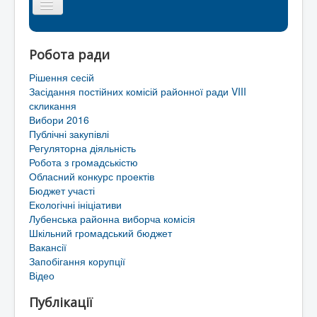
Головна сторінка
Робота ради
Районна рада
Рішення сесій
Мапа сайту
Засідання постійних комісій районної ради VIII
скликання
Контакти
Вибори 2016
Публічні закупівлі
Територіальні громади Лубенського району
Регуляторна діяльність
Робота з громадськістю
Обласний конкурс проектів
Бюджет участі
Екологічні ініціативи
Лубенська районна виборча комісія
Шкільний громадський бюджет
Вакансії
Запобігання корупції
Відео
Публікації