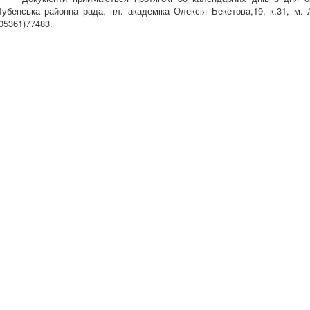
Лубенська районна рада, пл. академіка Олексія Бекетова,19, к.31, м. 
(05361)77483.