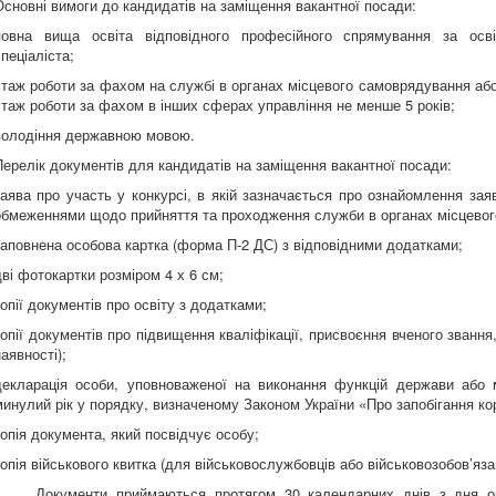
Основні вимоги до кандидатів на заміщення вакантної посади:
повна вища освіта відповідного професійного спрямування за освіт
спеціаліста;
стаж роботи за фахом на службі в органах місцевого самоврядування або
стаж роботи за фахом в інших сферах управління не менше 5 років;
володіння державною мовою.
Перелік документів для кандидатів на заміщення вакантної посади:
заява про участь у конкурсі, в якій зазначається про ознайомлення за
обмеженнями щодо прийняття та проходження служби в органах місцевог
заповнена особова картка (форма П-2 ДС) з відповідними додатками;
дві фотокартки розміром 4 х 6 см;
копії документів про освіту з додатками;
копії документів про підвищення кваліфікації, присвоєння вченого звання
аявності);
декларація особи, уповноваженої на виконання функцій держави або 
минулий рік у порядку, визначеному Законом України «Про запобігання кор
копія документа, який посвідчує особу;
копія військового квитка (для військовослужбовців або військовозобов’яза
Документи приймаються протягом 30 календарних днів з дня оп