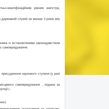
ньо-кваліфікаційним рівнем магістра,
 державній службі не менше 3 років або
явника із встановленими законодавством
о самоврядування;
, присудження наукового ступеня (у разі
місцевого самоврядування , подана за
упції»;
них).
рилюднення оголошення за адресою: