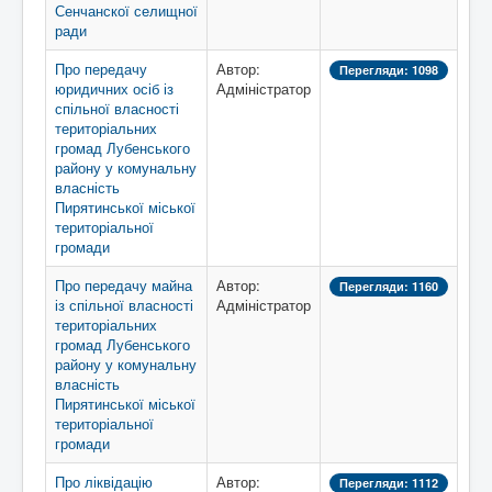
Сенчанскої селищної
ради
Про передачу
Автор:
Перегляди: 1098
юридичних осіб із
Адміністратор
спільної власності
територіальних
громад Лубенського
району у комунальну
власність
Пирятинської міської
територіальної
громади
Про передачу майна
Автор:
Перегляди: 1160
із спільної власності
Адміністратор
територіальних
громад Лубенського
району у комунальну
власність
Пирятинської міської
територіальної
громади
Про ліквідацію
Автор:
Перегляди: 1112