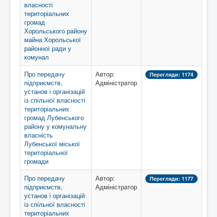
власності
територіальних
громад
Хорольського району
майна Хорольської
районної ради у
комунал
Про передачу
Автор:
Перегляди: 1174
підприємств,
Адміністратор
установ і організацій
із спільної власності
територіальних
громад Лубенського
району у комунальну
власність
Лубенської міської
територіальної
громади
Про передачу
Автор:
Перегляди: 1177
підприємств,
Адміністратор
установ і організацій
із спільної власності
територіальних