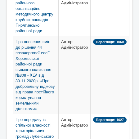
районного
Адміністратор
організаційно-
методичного центру
клубних закладів
Пирятинської
районної ради
Про внесення змін
Автор:
Перегляди: 1060
до рішення 44
Адміністратор
позачергової сесії
Хорольської
районної ради
сьомого скликання
№808 - XLV від
30.11.2020р. «Про
добровільну відмову
від права постійного
користування
земельними
ділянками»
Про передачу із
Автор:
Перегляди: 1027
спільної власності
Адміністратор
територіальних
громад Лубенського