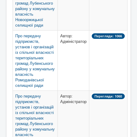
громад Лубенського
району у комунальну
власність
Новооржицької
селищної ради
Про передачу
Автор:
Перегляди: 1066
підприємств,
Адміністратор
установ і організацій
із спільної власності
територіальних
громад Лубенського
району у комунальну
власність
Ромоданівської
селищної ради
Про передачу
Автор:
Перегляди: 1060
підприємств,
Адміністратор
установ і організацій
із спільної власності
територіальних
громад Лубенського
району у комунальну
власність