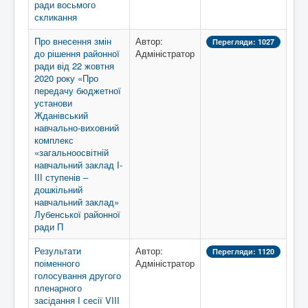
ради восьмого
скликання
Про внесення змін
Автор:
Перегляди: 1027
до рішення районної
Адміністратор
ради від 22 жовтня
2020 року «Про
передачу бюджетної
установи
Жданівський
навчально-виховний
комплекс
«загальноосвітній
навчальний заклад І-
ІІІ ступенів –
дошкільний
навчальний заклад»
Лубенської районної
ради П
Результати
Автор:
Перегляди: 1120
поіменного
Адміністратор
голосування другого
пленарного
засідання І сесії VIII