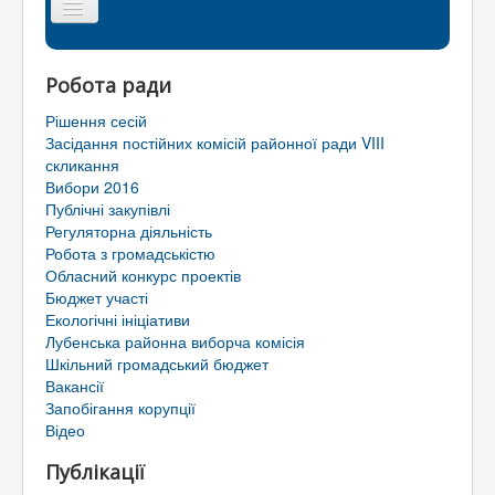
Головна сторінка
Робота ради
Районна рада
Рішення сесій
Мапа сайту
Засідання постійних комісій районної ради VIII
скликання
Контакти
Вибори 2016
Публічні закупівлі
Територіальні громади Лубенського району
Регуляторна діяльність
Робота з громадськістю
Обласний конкурс проектів
Бюджет участі
Екологічні ініціативи
Лубенська районна виборча комісія
Шкільний громадський бюджет
Вакансії
Запобігання корупції
Відео
Публікації