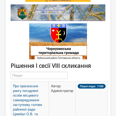
Рішення І сесії VIII скликання
Пошук
Про присвоєння
Автор:
Перегляди: 1150
рангу посадової
Адміністратор
особи місцевого
самоврядування
заступнику голови
районної ради
Цимбал О.В. та