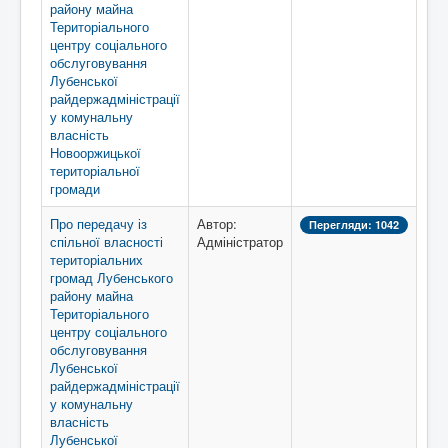
району майна
Територіального
центру соціального
обслуговування
Лубенської
райдержадміністрації
у комунальну
власність
Новооржицької
територіальної
громади
Про передачу із
Автор:
Перегляди: 1042
спільної власності
Адміністратор
територіальних
громад Лубенського
району майна
Територіального
центру соціального
обслуговування
Лубенської
райдержадміністрації
у комунальну
власність
Лубенської