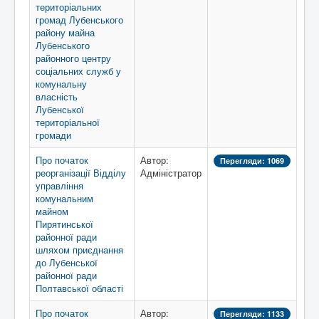
територіальних
громад Лубенського
району майна
Лубенського
районного центру
соціальних служб у
комунальну
власність
Лубенської
територіальної
громади
Про початок
Автор:
Перегляди: 1069
реорганізації Відділу
Адміністратор
управління
комунальним
майном
Пирятинської
районної ради
шляхом приєднання
до Лубенської
районної ради
Полтавської області
Про початок
Автор:
Перегляди: 1133