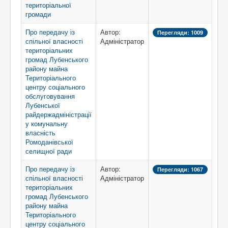
територіальної
громади
Про передачу із
Автор:
Перегляди: 1009
спільної власності
Адміністратор
територіальних
громад Лубенського
району майна
Територіального
центру соціального
обслуговування
Лубенської
райдержадміністрації
у комунальну
власність
Ромоданівської
селищної ради
Про передачу із
Автор:
Перегляди: 1067
спільної власності
Адміністратор
територіальних
громад Лубенського
району майна
Територіального
центру соціального