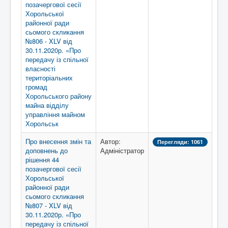
позачергової сесії
Хорольської
районної ради
сьомого скликання
№806 - XLV від
30.11.2020р. «Про
передачу із спільної
власності
територіальних
громад
Хорольського району
майна відділу
управління майном
Хорольськ
Про внесення змін та
Автор:
Перегляди: 1061
доповнень до
Адміністратор
рішення 44
позачергової сесії
Хорольської
районної ради
сьомого скликання
№807 - XLV від
30.11.2020р. «Про
передачу із спільної