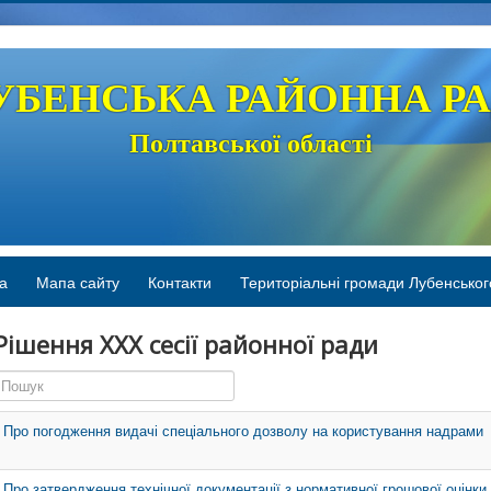
УБЕНСЬКА РАЙОННА Р
Полтавської області
а
Мапа сайту
Контакти
Територіальні громади Лубенськог
Рішення XXX сесії районної ради
Пошук
Про погодження видачі спеціального дозволу на користування надрами
Про затвердження технічної документації з нормативної грошової оцінки