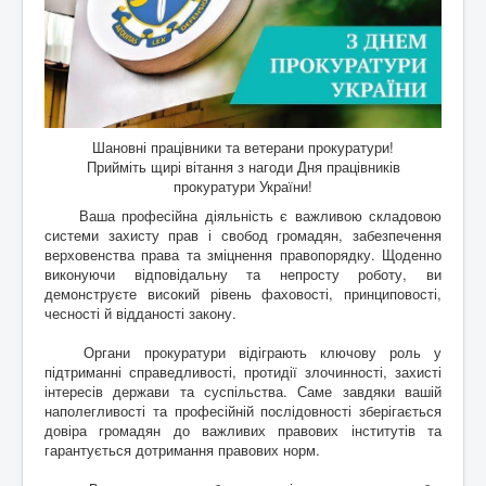
Шановні працівники та ветерани прокуратури!
Прийміть щирі вітання з нагоди Дня працівників
прокуратури України!
Ваша професійна діяльність є важливою складовою
системи захисту прав і свобод громадян, забезпечення
верховенства права та зміцнення правопорядку. Щоденно
виконуючи відповідальну та непросту роботу, ви
демонструєте високий рівень фаховості, принциповості,
чесності й відданості закону.
Органи прокуратури відіграють ключову роль у
підтриманні справедливості, протидії злочинності, захисті
інтересів держави та суспільства. Саме завдяки вашій
наполегливості та професійній послідовності зберігається
довіра громадян до важливих правових інститутів та
гарантується дотримання правових норм.