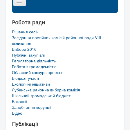
Головна сторінка
Робота ради
Районна рада
Рішення сесій
Мапа сайту
Засідання постійних комісій районної ради VIII
скликання
Контакти
Вибори 2016
Публічні закупівлі
Територіальні громади Лубенського району
Регуляторна діяльність
Робота з громадськістю
Обласний конкурс проектів
Бюджет участі
Екологічні ініціативи
Лубенська районна виборча комісія
Шкільний громадський бюджет
Вакансії
Запобігання корупції
Відео
Публікації