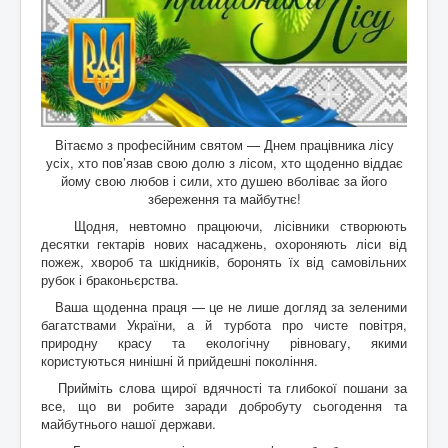
Вітаємо з професійним святом — Днем працівника лісу
усіх, хто пов’язав свою долю з лісом, хто щоденно віддає
йому свою любов і сили, хто душею вболіває за його
збереження та майбутнє!
Щодня, невтомно працюючи, лісівники створюють
десятки гектарів нових насаджень, охороняють ліси від
пожеж, хвороб та шкідників, боронять їх від самовільних
рубок і браконьєрства.
Ваша щоденна праця — це не лише догляд за зеленими
багатствами України, а й турбота про чисте повітря,
природну красу та екологічну рівновагу, якими
користуються нинішні й прийдешні покоління.
Прийміть слова щирої вдячності та глибокої пошани за
все, що ви робите заради добробуту сьогодення та
майбутнього нашої держави.