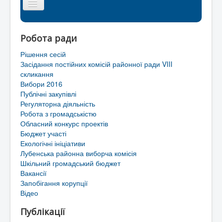
Головна сторінка
Робота ради
Районна рада
Рішення сесій
Мапа сайту
Засідання постійних комісій районної ради VIII
скликання
Контакти
Вибори 2016
Публічні закупівлі
Територіальні громади Лубенського району
Регуляторна діяльність
Робота з громадськістю
Обласний конкурс проектів
Бюджет участі
Екологічні ініціативи
Лубенська районна виборча комісія
Шкільний громадський бюджет
Вакансії
Запобігання корупції
Відео
Публікації