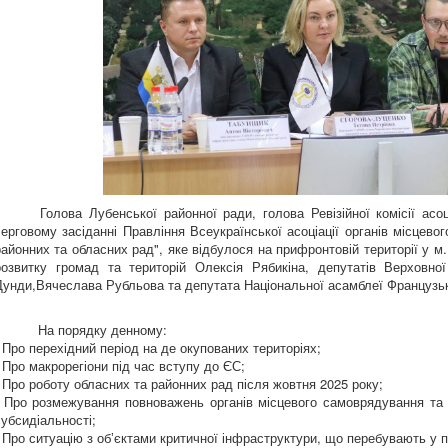
Голова Лубенської районної ради, голова Ревізійної комісії асоці
черговому засіданні Правління Всеукраїнської асоціації органів місцево
районних та обласних рад", яке відбулося на прифронтовій території у м.
розвитку громад та територій Олексія Рябикіна, депутатів Верховної
Дунди,Вячеслава Рубльова та депутата Національної асамблеї Французьк
На порядку денному:
- Про перехідний період на де окупованих територіях;
- Про макрорегіони під час вступу до ЄС;
- Про роботу обласних та районних рад після жовтня 2025 року;
- Про розмежування повноважень органів місцевого самоврядування та 
субсидіальності;
- Про ситуацію з обʼєктами критичної інфраструктури, що перебувають у 