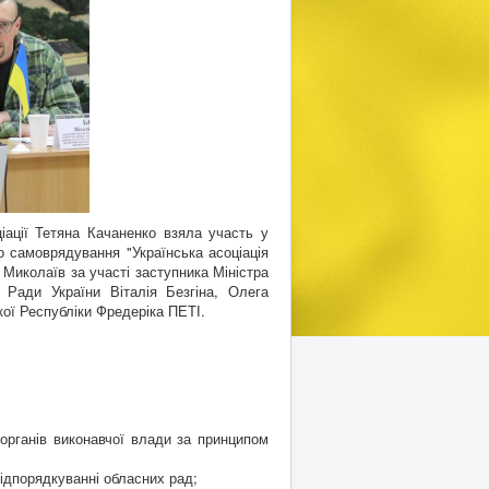
ації Тетяна Качаненко взяла участь у
го самоврядування "Українська асоціація
 Миколаїв за участі заступника Міністра
 Ради України Віталія Безгіна, Олега
ої Республіки Фредеріка ПЕТІ.
органів виконавчої влади за принципом
підпорядкуванні обласних рад;