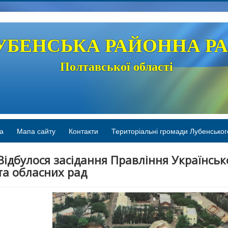
УБЕНСЬКА РАЙОННА Р
Полтавської області
а
Мапа сайту
Контакти
Територіальні громади Лубенськог
Відбулося засідання Правління Українськ
та обласних рад