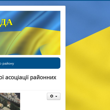
АДА
о району
ої асоціації районних