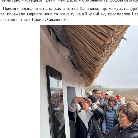
Приємно відзначити, наголосила Тетяна Качаненко, що конкурс на здобу
раз, побажала мирного неба та розквіту нашій країні яку прославляв і з
«шестидесятник» Василь Симоненко.