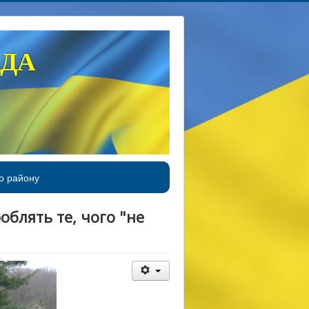
АДА
о району
роблять те, чого "не