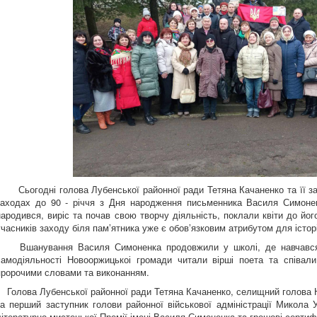
Сьогодні голова Лубенської районної ради Тетяна Качаненко та її за
заходах до 90 - річчя з Дня народження письменника Василя Симоненк
народився, виріс та почав свою творчу діяльність, поклали квіти до йог
учасників заходу біля памʼятника уже є обовʼязковим атрибутом для історі
Вшанування Василя Симоненка продовжили у школі, де навчався п
самодіяльності Новооржицькоі громади читали вірші поета та співали
пророчими словами та виконанням.
Голова Лубенської районної ради Тетяна Качаненко, селищний голова Н
та перший заступник голови районної військової адміністрації Микол
літературно мистецької Премії імені Василя Симоненка та грошові сертиф