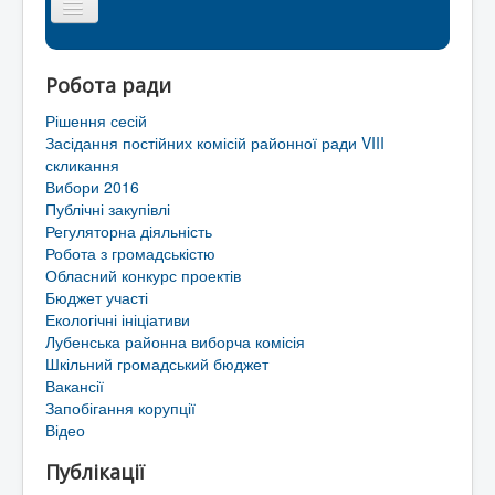
Головна сторінка
Робота ради
Районна рада
Рішення сесій
Мапа сайту
Засідання постійних комісій районної ради VIII
скликання
Контакти
Вибори 2016
Публічні закупівлі
Територіальні громади Лубенського району
Регуляторна діяльність
Робота з громадськістю
Обласний конкурс проектів
Бюджет участі
Екологічні ініціативи
Лубенська районна виборча комісія
Шкільний громадський бюджет
Вакансії
Запобігання корупції
Відео
Публікації