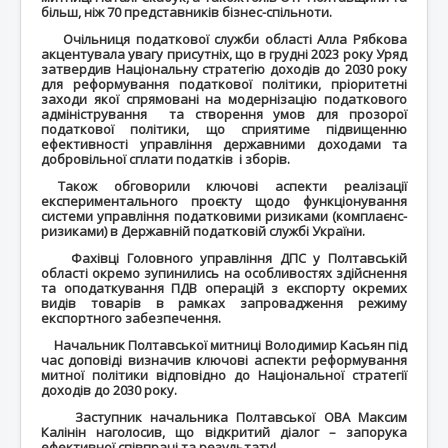
більш, ніж 70 представників бізнес-спільноти.
Очільниця податкової служби області Алла Рябкова
акцентувала увагу присутніх, що в грудні 2023 року Уряд
затвердив Національну стратегію доходів до 2030 року
для реформування податкової політики, пріоритетні
заходи якої спрямовані на модернізацію податкового
адміністрування та створення умов для прозорої
податкової політики, що сприятиме підвищенню
ефективності управління державними доходами та
добровільної сплати податків і зборів.
Також обговорили ключові аспекти реалізації
експериментального проєкту щодо функціонування
системи управління податковими ризиками (комплаєнс-
ризиками) в Державній податковій службі України.
Фахівці Головного управління ДПС у Полтавській
області окремо зупинились на особливостях здійснення
та оподаткування ПДВ операцій з експорту окремих
видів товарів в рамках запровадження режиму
експортного забезпечення.
Начальник Полтавської митниці Володимир Касьян під
час доповіді визначив ключові аспекти реформування
митної політики відповідно до Національної стратегії
доходів до 2030 року.
Заступник начальника Полтавської ОВА Максим
Калінін наголосив, що відкритий діалог – запорука
ефективної співпраці та результату!