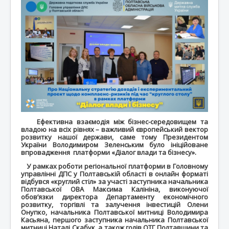
Ефективна взаємодія між бізнес-середовищем та
владою на всіх рівнях – важливий європейський вектор
розвитку нашої держави, саме тому Президентом
України Володимиром Зеленським було ініційоване
впровадження платформи «Діалог влади та бізнесу».
У рамках роботи регіональної платформи в Головному
управлінні ДПС у Полтавській області в онлайн форматі
відбувся «круглий стіл» за участі заступника начальника
Полтавської ОВА Максима Калініна, виконуючої
обов’язки директора Департаменту економічного
розвитку, торгівлі та залучення інвестицій Олени
Онупко, начальника Полтавської митниці Володимира
Касьяна, першого заступника начальника Полтавської
митниці Наталі Скабук, а також голів ОТГ Полтавщини та