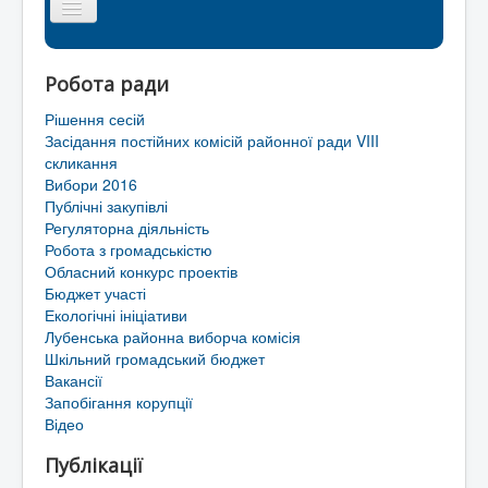
Головна сторінка
Робота ради
Районна рада
Рішення сесій
Мапа сайту
Засідання постійних комісій районної ради VIII
скликання
Контакти
Вибори 2016
Публічні закупівлі
Територіальні громади Лубенського району
Регуляторна діяльність
Робота з громадськістю
Обласний конкурс проектів
Бюджет участі
Екологічні ініціативи
Лубенська районна виборча комісія
Шкільний громадський бюджет
Вакансії
Запобігання корупції
Відео
Публікації