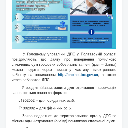
У Головному управлінні ДПС у Полтавській області
повідомляють, що Заяву про повернення помилково
сплачених сум грошових зобов’язань та пені (далі – Заява)
можна подати через приватну частину Електронного
кабінету за посиланням
http://cabinet.tax.gov.ua
, а також
через вебпортал ДПС.
У розділі «Заяви, запити для отримання інформації»
заповнюється заява за формою:
J1302002 – для юридичних осіб;
F1302002 – для фізичних осіб.
Заява подається до територіального органу ДПС за
місцем адміністрування (обліку) помилково сплаченої суми.