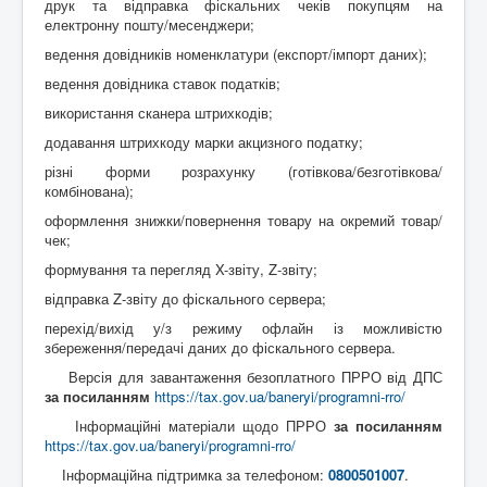
друк та відправка фіскальних чеків покупцям на
електронну пошту/месенджери;
ведення довідників номенклатури (експорт/імпорт даних);
ведення довідника ставок податків;
використання сканера штрихкодів;
додавання штрихкоду марки акцизного податку;
різні форми розрахунку (готівкова/безготівкова/
комбінована);
оформлення знижки/повернення товару на окремий товар/
чек;
формування та перегляд X-звіту, Z-звіту;
відправка Z-звіту до фіскального сервера;
перехід/вихід у/з режиму офлайн із можливістю
збереження/передачі даних до фіскального сервера.
Версія для завантаження безоплатного ПРРО від ДПС
за посиланням
https://tax.gov.ua/baneryi/programni-rro/
Інформаційні матеріали щодо ПРРО
за посиланням
https://tax.gov.ua/baneryi/programni-rro/
Інформаційна підтримка за телефоном:
0800501007
.