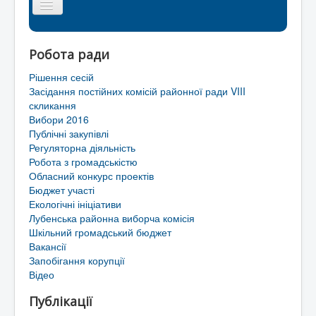
Головна сторінка
Робота ради
Районна рада
Рішення сесій
Мапа сайту
Засідання постійних комісій районної ради VIII
скликання
Контакти
Вибори 2016
Публічні закупівлі
Територіальні громади Лубенського району
Регуляторна діяльність
Робота з громадськістю
Обласний конкурс проектів
Бюджет участі
Екологічні ініціативи
Лубенська районна виборча комісія
Шкільний громадський бюджет
Вакансії
Запобігання корупції
Відео
Публікації