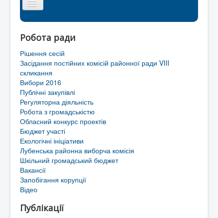
Головна сторінка
Робота ради
Районна рада
Рішення сесій
Мапа сайту
Засідання постійних комісій районної ради VIII
скликання
Контакти
Вибори 2016
Публічні закупівлі
Територіальні громади Лубенського району
Регуляторна діяльність
Робота з громадськістю
Обласний конкурс проектів
Бюджет участі
Екологічні ініціативи
Лубенська районна виборча комісія
Шкільний громадський бюджет
Вакансії
Запобігання корупції
Відео
Публікації