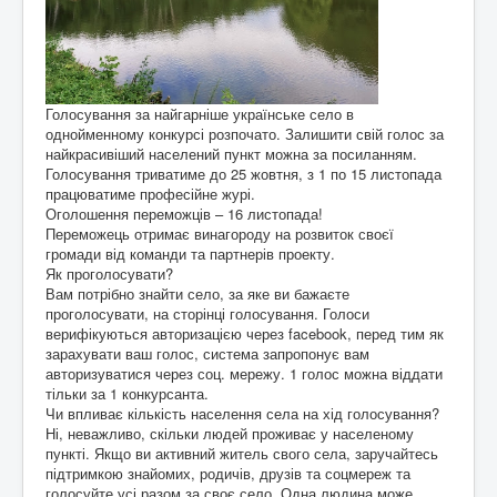
Голосування за найгарніше українське село в
однойменному конкурсі розпочато. Залишити свій голос за
найкрасивіший населений пункт можна за посиланням.
Голосування триватиме до 25 жовтня, з 1 по 15 листопада
працюватиме професійне журі.
Оголошення переможців – 16 листопада!
Переможець отримає винагороду на розвиток своєї
громади від команди та партнерів проекту.
Як проголосувати?
Вам потрібно знайти село, за яке ви бажаєте
проголосувати, на сторінці голосування. Голоси
верифікуються авторизацією через facebook, перед тим як
зарахувати ваш голос, система запропонує вам
авторизуватися через соц. мережу. 1 голос можна віддати
тільки за 1 конкурсанта.
Чи впливає кількість населення села на хід голосування?
Ні, неважливо, скільки людей проживає у населеному
пункті. Якщо ви активний житель свого села, заручайтесь
підтримкою знайомих, родичів, друзів та соцмереж та
голосуйте усі разом за своє село. Одна людина може