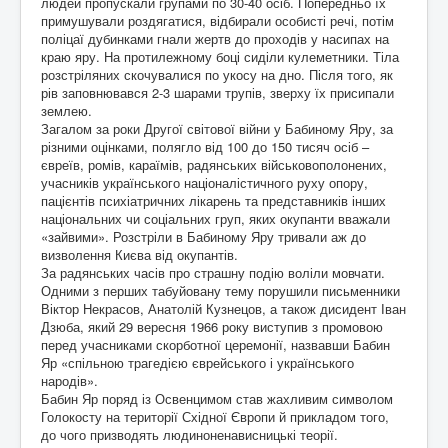
людей пропускали групами по 30-40 осіб. Попередньо їх
примушували роздягатися, відбирали особисті речі, потім
поліцаї дубинками гнали жертв до проходів у насипах на
краю яру. На протилежному боці сиділи кулеметники. Тіла
розстріляних скочувалися по укосу на дно. Після того, як
рів заповнювався 2-3 шарами трупів, зверху їх присипали
землею.
Загалом за роки Другої світової війни у Бабиному Яру, за
різними оцінками, полягло від 100 до 150 тисяч осіб –
євреїв, ромів, караїмів, радянських військовополонених,
учасників українського націоналістичного руху опору,
пацієнтів психіатричних лікарень та представників інших
національних чи соціальних груп, яких окупанти вважали
«зайвими». Розстріли в Бабиному Яру тривали аж до
визволення Києва від окупантів.
За радянських часів про страшну подію воліли мовчати.
Одними з перших табуйовану тему порушили письменники
Віктор Некрасов, Анатолій Кузнецов, а також дисидент Іван
Дзюба, який 29 вересня 1966 року виступив з промовою
перед учасниками скорботної церемонії, назвавши Бабин
Яр «спільною трагедією єврейського і українського
народів».
Бабин Яр поряд із Освенцимом став жахливим символом
Голокосту на території Східної Європи й прикладом того,
до чого призводять людиноненависницькі теорії.