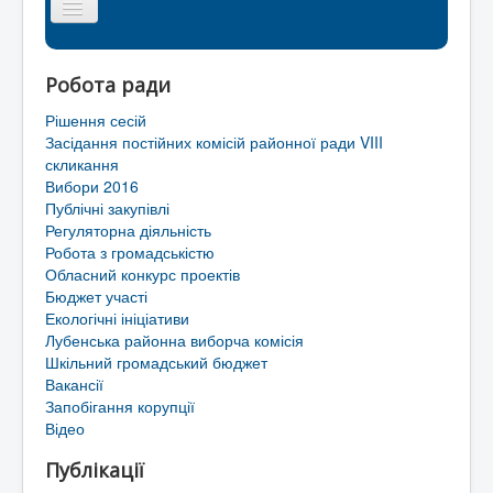
Головна сторінка
Робота ради
Районна рада
Рішення сесій
Мапа сайту
Засідання постійних комісій районної ради VIII
скликання
Контакти
Вибори 2016
Публічні закупівлі
Територіальні громади Лубенського району
Регуляторна діяльність
Робота з громадськістю
Обласний конкурс проектів
Бюджет участі
Екологічні ініціативи
Лубенська районна виборча комісія
Шкільний громадський бюджет
Вакансії
Запобігання корупції
Відео
Публікації