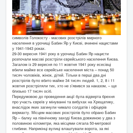
символів Голокосту - масових розстрілів мирного
населення в урочищі Бабин Яр у Києві, вчинені нацистами
у 1941-1943 роках.
29-30 вересня 1941 року в урочищі Бабин Яр нацисти
розпочали масові розстріли єврейського населення Києва.
Загалом із 29 вересня по 11 жовтня 1941 року есесівці
вбили майже все єврейське населення міста – понад 50
тисяч чоловіків, жінок, дітей. Тільки в перші два дні
розстрілів було вбито майже 34 тисяч людей. 1, 2, 8 і 11
жовтня розстріляли тих, хто не з’явився за наказом, – ще
близько 17 тисяч осіб.
Передумовою до проведення акції була відверта брехня
про участь євреїв у мінуванні та вибухах на Хрещатику,
внаслідок яких загинули чимало солдатів і офіцерів
вермахту. Місцем масових розстрілів було обрано Бабин
Яр – балку на північному заході Києва довжиною у два з
половиною кілометри, яка місцями сягала 50-метрової
глибини. Наприкінці вулиці влаштували ворота, за які