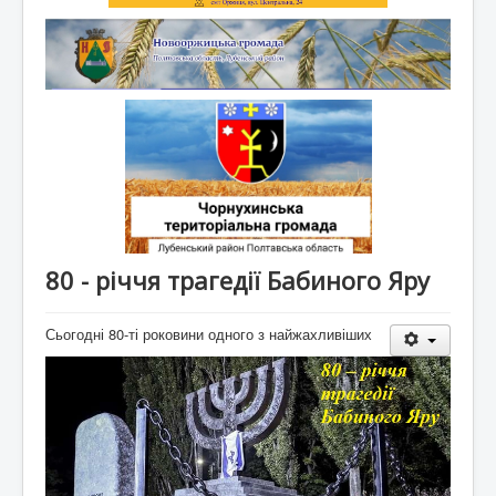
80 - річчя трагедії Бабиного Яру
Сьогодні 80-ті роковини одного з найжахливіших