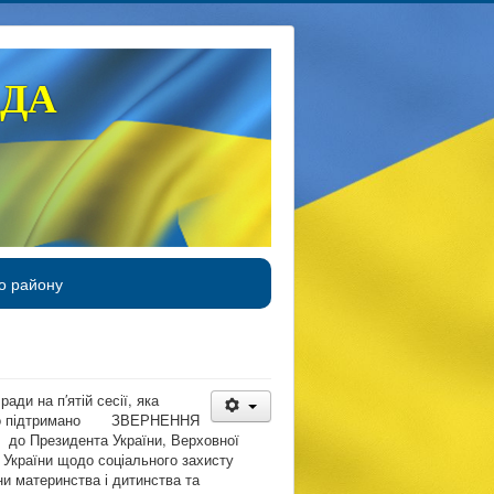
АДА
о району
ди на п′ятій сесії, яка
було підтримано ЗВЕРНЕННЯ
и до Президента України, Верховної
 України щодо соціального захисту
они материнства і дитинства та