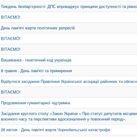
Тиждень безбар’єрності: ДПС впроваджує принципи доступності та рівног
ВІТАЄМО!
День пам'яті жертв політичних репресій
ВІТАЄМО!
ВІТАЄМО!
Вишиванка - генетичний код українців.
8 травня - День пам'яті та примирення
Відбулося засідання Правління Української асоціації районних та облас
ВІТАЄМО!
Продовження гуманітарної підтримки.
Засідання круглого столу «Закон України « Про статус депутатів місцев
воєнного часу та перспективи вдосконалення у повоєнний період».
26 квітня - День пам'яті жертв Чорнобильської катастрофи