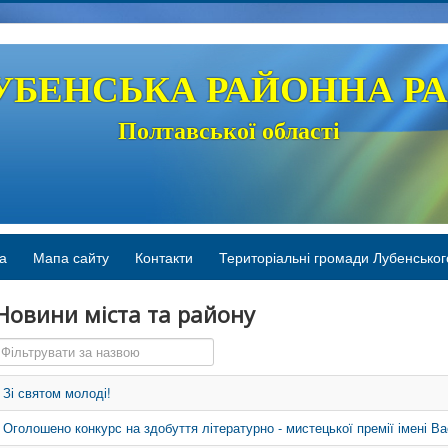
УБЕНСЬКА РАЙОННА Р
Полтавської області
а
Мапа сайту
Контакти
Територіальні громади Лубенськог
Новини міста та району
Фільтрувати за назвою
Зі святом молоді!
Оголошено конкурс на здобуття літературно - мистецької премії імені 