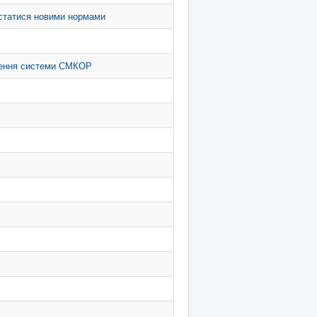
ристатися новими нормами
лення системи СМКОР