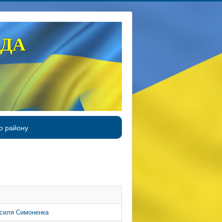
АДА
о району
Василя Симоненка