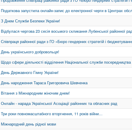
Продовження співпраці районної ради з ГО «Бюро гендерних стратегій і
Податкова запустила онлайн-запис до електронної черги в Центрах обс
З Днем Служби Безпеки України!
Відбулася чергова 23 сесія восьмого скликання Лубенської районної ра
Співпраця районної ради з ГО «Бюро гендерних стратегій і бюджетуванн
День українського добровольця!
Щодо сфери діяльності відділення Національної служби посередництва 
День Державного Гімну України!
День народження Тараса Григоровича Шевченка
Вітання з Міжнародним жіночим днем!
Онлайн - нарада Української Асоціації районних та обласних рад
Три роки повномасштабного вторгнення, 11 років війни…
Міжнародний день рідної мови