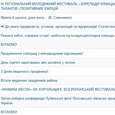
ІІІ РЕГІОНАЛЬНИЙ МОЛОДІЖНИЙ ФЕСТИВАЛЬ «ЗОРЕПАДИ ЧУМАЦЬ
ТАЛАНТІВ І ПОЗИТИВНИХ ЕМОЦІЙ
Мріяти й шукати, доки жити… (В. Симоненко)
📢 До уваги підприємств, установ, організацій та підприємців! Статистич
Реальні кейси, справжні історії: мобільна мультидисциплінарна команда
ВІТАЄМО!
Продовження співпраці з міжнародними партнерами!
День пам'яті закатованих або загиблих у полоні
З Днем медичного працівника!
Вітали медичних працівників району.
«МАМИНА ВЕСНА» НА ХОРОЛЬЩИНІ: ВСЕУКРАЇНСЬКИЙ ФЕСТИВАЛЬ 
Звітно виборна конференція Лубенської філії Полтавської обласної орга
України
ВІТАЄМО!