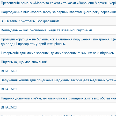
Презентація роману «Марго та сексот» та казки «Вороненя Маруся і чарі
Надходження військового збору за перший квартал цього року перевищ
Зі Світлим Христовим Воскресінням!
Великдень — час оновлення, надії та взаємної підтримки.
Протидія корупції – це більше, ніж виявлення порушення і покарання. Це
до влади і прозорість у прийнятті рішень.
Інформація для мобілізованих, демобілізованих фізичних осіб-підприємці
Підтримка, що має значення!
ВІТАЄМО!
Залучення коштів для придбання медичних засобів для медичних устан
ВІТАЄМО!
Надання допомоги сімʼям, які опинилися в складних життєвих обставина
ВІТАЄМО!