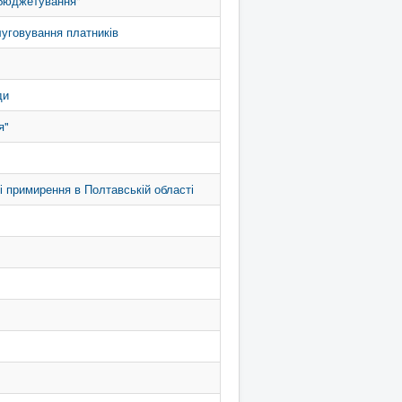
 бюджетування"
луговування платників
ди
я"
і примирення в Полтавській області