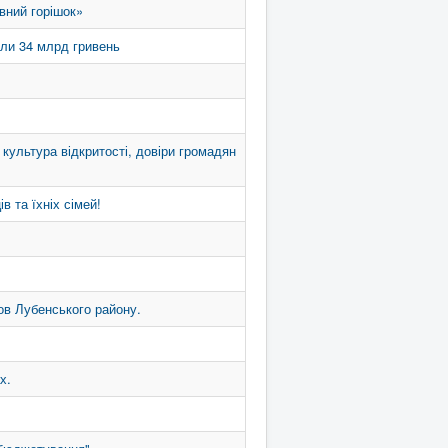
вний горішок»
или 34 млрд гривень
 культура відкритості, довіри громадян
в та їхніх сімей!
ов Лубенського району.
х.