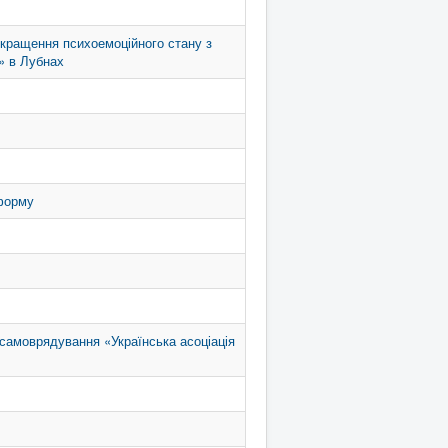
окращення психоемоційного стану з
)» в Лубнах
 форму
 самоврядування «Українська асоціація