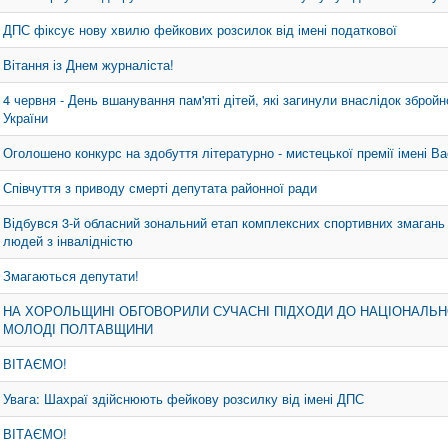
ДПС фіксує нову хвилю фейкових розсилок від імені податкової
Вітання із Днем журналіста!
4 червня - День вшанування пам'яті дітей, які загинули внаслідок збройно
України
Оголошено конкурс на здобуття літературно - мистецької премії імені В
Співчуття з приводу смерті депутата районної ради
Відбувся 3-й обласний зональний етап комплексних спортивних змагань 
людей з інвалідністю
Змагаються депутати!
НА ХОРОЛЬЩИНІ ОБГОВОРИЛИ СУЧАСНІ ПІДХОДИ ДО НАЦІОНАЛЬ
МОЛОДІ ПОЛТАВЩИНИ
ВІТАЄМО!
Увага: Шахраї здійснюють фейкову розсилку від імені ДПС
ВІТАЄМО!