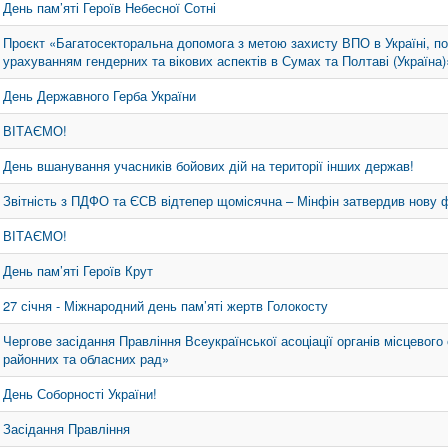
День пам’яті Героїв Небесної Сотні
Проєкт «Багатосекторальна допомога з метою захисту ВПО в Україні, п
урахуванням гендерних та вікових аспектів в Сумах та Полтаві (Україна
День Державного Герба України
ВІТАЄМО!
День вшанування учасників бойових дій на території інших держав!
Звітність з ПДФО та ЄСВ відтепер щомісячна – Мінфін затвердив нову
ВІТАЄМО!
День пам’яті Героїв Крут
27 січня - Міжнародний день пам’яті жертв Голокосту
Чергове засідання Правління Всеукраїнської асоціації органів місцевого
районних та обласних рад»
День Соборності України!
Засідання Правління